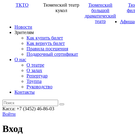
ТКТО
Тюменский театр
Тюменский
Тю
кукол
большой
фил
драматический
театр
Афиша
Новости
Зрителям
Как купить билет
Как вернуть билет
Правила посещения
Подарочный сертификат
О нас
О театре
О залах
Репертуар
Труппа
Руководство
Контакты
Касса: +7 (3452)
46-86-03
Войти
Вход