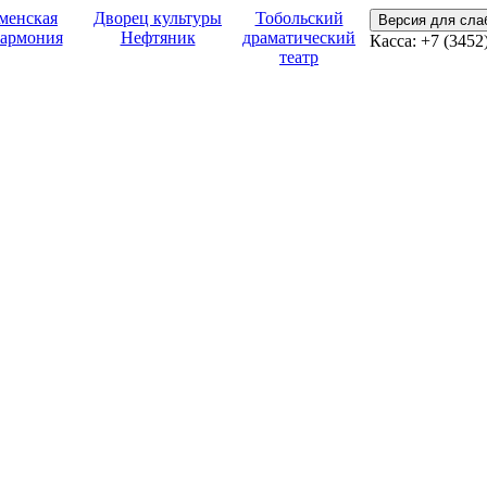
менская
Дворец культуры
Тобольский
Версия для сл
армония
Нефтяник
драматический
Касса: +7 (3452
театр