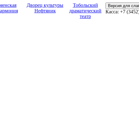
менская
Дворец культуры
Тобольский
Версия для сл
армония
Нефтяник
драматический
Касса: +7 (3452
театр