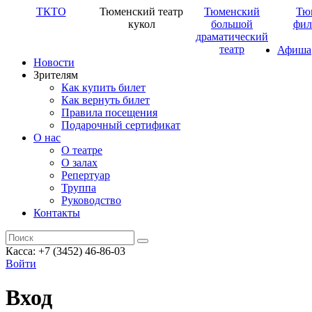
ТКТО
Тюменский театр
Тюменский
Тю
кукол
большой
фил
драматический
театр
Афиша
Новости
Зрителям
Как купить билет
Как вернуть билет
Правила посещения
Подарочный сертификат
О нас
О театре
О залах
Репертуар
Труппа
Руководство
Контакты
Касса: +7 (3452)
46-86-03
Войти
Вход