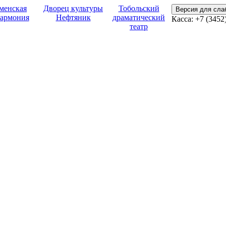
менская
Дворец культуры
Тобольский
Версия для сл
армония
Нефтяник
драматический
Касса: +7 (3452
театр