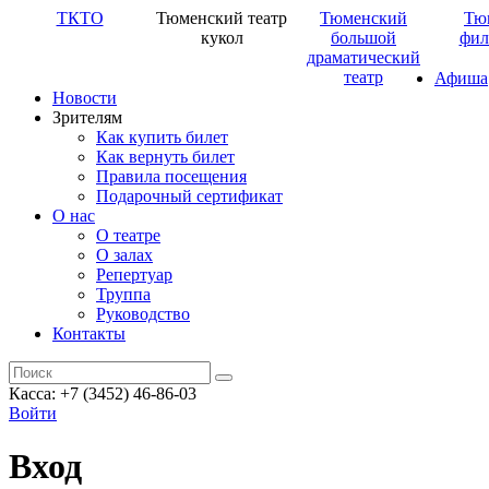
ТКТО
Тюменский театр
Тюменский
Тю
кукол
большой
фил
драматический
театр
Афиша
Новости
Зрителям
Как купить билет
Как вернуть билет
Правила посещения
Подарочный сертификат
О нас
О театре
О залах
Репертуар
Труппа
Руководство
Контакты
Касса: +7 (3452)
46-86-03
Войти
Вход