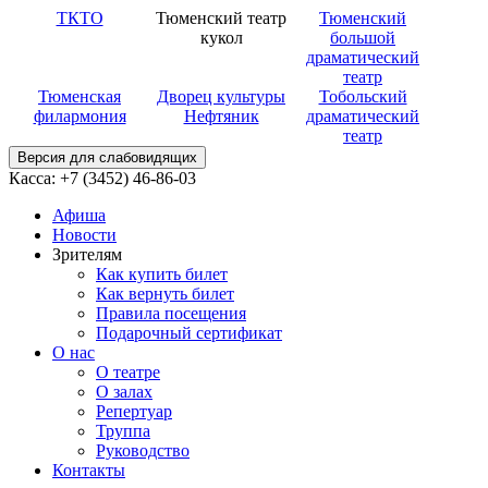
ТКТО
Тюменский театр
Тюменский
кукол
большой
драматический
театр
Тюменская
Дворец культуры
Тобольский
филармония
Нефтяник
драматический
театр
Версия для слабовидящих
Касса: +7 (3452)
46-86-03
Афиша
Новости
Зрителям
Как купить билет
Как вернуть билет
Правила посещения
Подарочный сертификат
О нас
О театре
О залах
Репертуар
Труппа
Руководство
Контакты