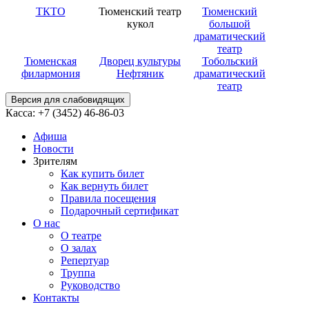
ТКТО
Тюменский театр
Тюменский
кукол
большой
драматический
театр
Тюменская
Дворец культуры
Тобольский
филармония
Нефтяник
драматический
театр
Версия для слабовидящих
Касса: +7 (3452)
46-86-03
Афиша
Новости
Зрителям
Как купить билет
Как вернуть билет
Правила посещения
Подарочный сертификат
О нас
О театре
О залах
Репертуар
Труппа
Руководство
Контакты