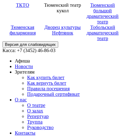
ТКТО
Тюменский театр
Тюменский
кукол
большой
драматический
театр
Тюменская
Дворец культуры
Тобольский
филармония
Нефтяник
драматический
театр
Версия для слабовидящих
Касса: +7 (3452)
46-86-03
Афиша
Новости
Зрителям
Как купить билет
Как вернуть билет
Правила посещения
Подарочный сертификат
О нас
О театре
О залах
Репертуар
Труппа
Руководство
Контакты