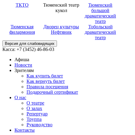
ТКТО
Тюменский театр
Тюменский
кукол
большой
драматический
театр
Тюменская
Дворец культуры
Тобольский
филармония
Нефтяник
драматический
театр
Версия для слабовидящих
Касса: +7 (3452)
46-86-03
Афиша
Новости
Зрителям
Как купить билет
Как вернуть билет
Правила посещения
Подарочный сертификат
О нас
О театре
О залах
Репертуар
Труппа
Руководство
Контакты