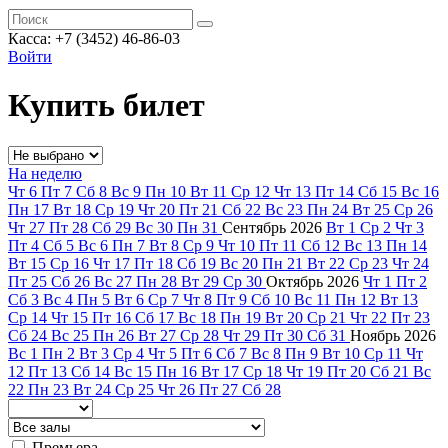
Касса: +7 (3452)
46-86-03
Войти
Купить билет
На неделю
Чт
6
Пт
7
Сб
8
Вс
9
Пн
10
Вт
11
Ср
12
Чт
13
Пт
14
Сб
15
Вс
16
Пн
17
Вт
18
Ср
19
Чт
20
Пт
21
Сб
22
Вс
23
Пн
24
Вт
25
Ср
26
Чт
27
Пт
28
Сб
29
Вс
30
Пн
31
Сентябрь
2026
Вт
1
Ср
2
Чт
3
Пт
4
Сб
5
Вс
6
Пн
7
Вт
8
Ср
9
Чт
10
Пт
11
Сб
12
Вс
13
Пн
14
Вт
15
Ср
16
Чт
17
Пт
18
Сб
19
Вс
20
Пн
21
Вт
22
Ср
23
Чт
24
Пт
25
Сб
26
Вс
27
Пн
28
Вт
29
Ср
30
Октябрь
2026
Чт
1
Пт
2
Сб
3
Вс
4
Пн
5
Вт
6
Ср
7
Чт
8
Пт
9
Сб
10
Вс
11
Пн
12
Вт
13
Ср
14
Чт
15
Пт
16
Сб
17
Вс
18
Пн
19
Вт
20
Ср
21
Чт
22
Пт
23
Сб
24
Вс
25
Пн
26
Вт
27
Ср
28
Чт
29
Пт
30
Сб
31
Ноябрь
2026
Вс
1
Пн
2
Вт
3
Ср
4
Чт
5
Пт
6
Сб
7
Вс
8
Пн
9
Вт
10
Ср
11
Чт
12
Пт
13
Сб
14
Вс
15
Пн
16
Вт
17
Ср
18
Чт
19
Пт
20
Сб
21
Вс
22
Пн
23
Вт
24
Ср
25
Чт
26
Пт
27
Сб
28
Премьера