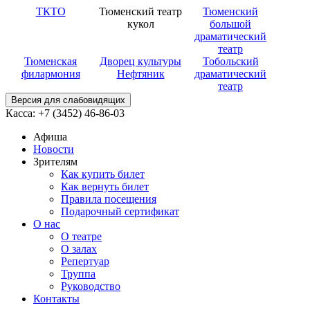
ТКТО
Тюменский театр
Тюменский
кукол
большой
драматический
театр
Тюменская
Дворец культуры
Тобольский
филармония
Нефтяник
драматический
театр
Версия для слабовидящих
Касса: +7 (3452)
46-86-03
Афиша
Новости
Зрителям
Как купить билет
Как вернуть билет
Правила посещения
Подарочный сертификат
О нас
О театре
О залах
Репертуар
Труппа
Руководство
Контакты