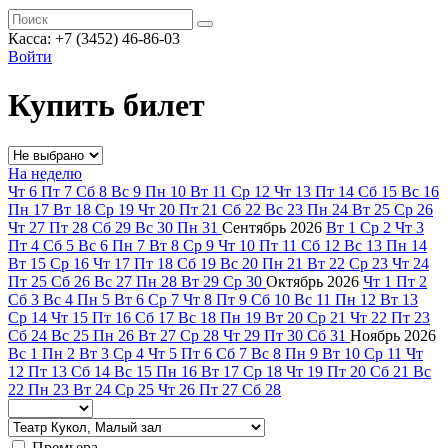
Касса: +7 (3452)
46-86-03
Войти
Купить билет
На неделю
Чт
6
Пт
7
Сб
8
Вс
9
Пн
10
Вт
11
Ср
12
Чт
13
Пт
14
Сб
15
Вс
16
Пн
17
Вт
18
Ср
19
Чт
20
Пт
21
Сб
22
Вс
23
Пн
24
Вт
25
Ср
26
Чт
27
Пт
28
Сб
29
Вс
30
Пн
31
Сентябрь
2026
Вт
1
Ср
2
Чт
3
Пт
4
Сб
5
Вс
6
Пн
7
Вт
8
Ср
9
Чт
10
Пт
11
Сб
12
Вс
13
Пн
14
Вт
15
Ср
16
Чт
17
Пт
18
Сб
19
Вс
20
Пн
21
Вт
22
Ср
23
Чт
24
Пт
25
Сб
26
Вс
27
Пн
28
Вт
29
Ср
30
Октябрь
2026
Чт
1
Пт
2
Сб
3
Вс
4
Пн
5
Вт
6
Ср
7
Чт
8
Пт
9
Сб
10
Вс
11
Пн
12
Вт
13
Ср
14
Чт
15
Пт
16
Сб
17
Вс
18
Пн
19
Вт
20
Ср
21
Чт
22
Пт
23
Сб
24
Вс
25
Пн
26
Вт
27
Ср
28
Чт
29
Пт
30
Сб
31
Ноябрь
2026
Вс
1
Пн
2
Вт
3
Ср
4
Чт
5
Пт
6
Сб
7
Вс
8
Пн
9
Вт
10
Ср
11
Чт
12
Пт
13
Сб
14
Вс
15
Пн
16
Вт
17
Ср
18
Чт
19
Пт
20
Сб
21
Вс
22
Пн
23
Вт
24
Ср
25
Чт
26
Пт
27
Сб
28
Премьера