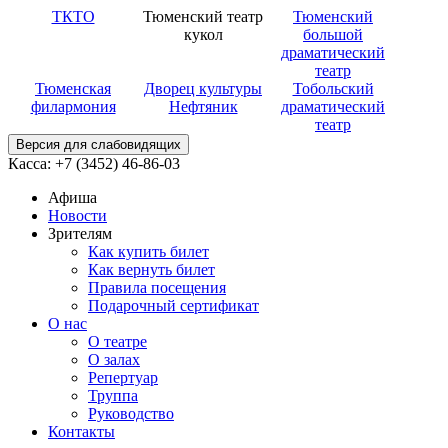
ТКТО
Тюменский театр
Тюменский
кукол
большой
драматический
театр
Тюменская
Дворец культуры
Тобольский
филармония
Нефтяник
драматический
театр
Версия для слабовидящих
Касса: +7 (3452)
46-86-03
Афиша
Новости
Зрителям
Как купить билет
Как вернуть билет
Правила посещения
Подарочный сертификат
О нас
О театре
О залах
Репертуар
Труппа
Руководство
Контакты