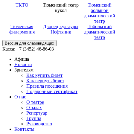
ТКТО
Тюменский театр
Тюменский
кукол
большой
драматический
театр
Тюменская
Дворец культуры
Тобольский
филармония
Нефтяник
драматический
театр
Версия для слабовидящих
Касса: +7 (3452)
46-86-03
Афиша
Новости
Зрителям
Как купить билет
Как вернуть билет
Правила посещения
Подарочный сертификат
О нас
О театре
О залах
Репертуар
Труппа
Руководство
Контакты