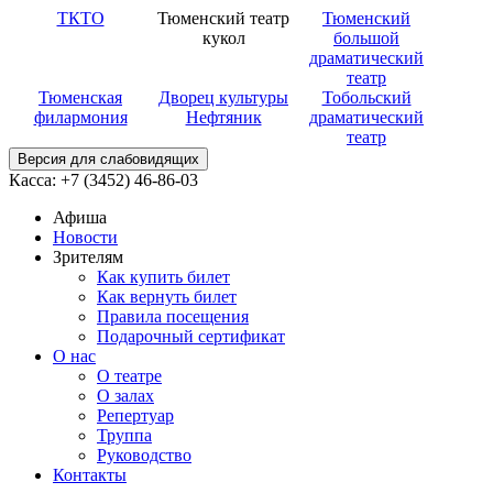
ТКТО
Тюменский театр
Тюменский
кукол
большой
драматический
театр
Тюменская
Дворец культуры
Тобольский
филармония
Нефтяник
драматический
театр
Версия для слабовидящих
Касса: +7 (3452)
46-86-03
Афиша
Новости
Зрителям
Как купить билет
Как вернуть билет
Правила посещения
Подарочный сертификат
О нас
О театре
О залах
Репертуар
Труппа
Руководство
Контакты