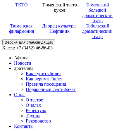
ТКТО
Тюменский театр
Тюменский
кукол
большой
драматический
театр
Тюменская
Дворец культуры
Тобольский
филармония
Нефтяник
драматический
театр
Версия для слабовидящих
Касса: +7 (3452)
46-86-03
Афиша
Новости
Зрителям
Как купить билет
Как вернуть билет
Правила посещения
Подарочный сертификат
О нас
О театре
О залах
Репертуар
Труппа
Руководство
Контакты