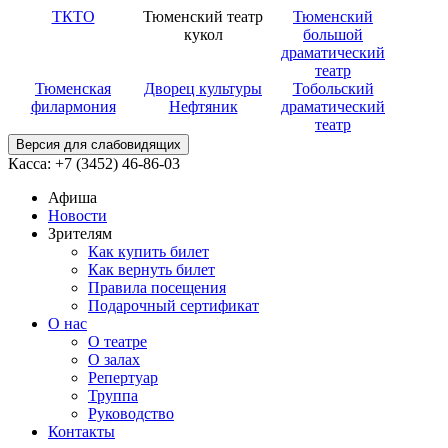
ТКТО
Тюменский театр
Тюменский
кукол
большой
драматический
театр
Тюменская
Дворец культуры
Тобольский
филармония
Нефтяник
драматический
театр
Версия для слабовидящих
Касса: +7 (3452)
46-86-03
Афиша
Новости
Зрителям
Как купить билет
Как вернуть билет
Правила посещения
Подарочный сертификат
О нас
О театре
О залах
Репертуар
Труппа
Руководство
Контакты