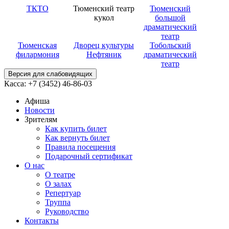
ТКТО
Тюменский театр
Тюменский
кукол
большой
драматический
театр
Тюменская
Дворец культуры
Тобольский
филармония
Нефтяник
драматический
театр
Версия для слабовидящих
Касса: +7 (3452)
46-86-03
Афиша
Новости
Зрителям
Как купить билет
Как вернуть билет
Правила посещения
Подарочный сертификат
О нас
О театре
О залах
Репертуар
Труппа
Руководство
Контакты