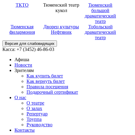
ТКТО
Тюменский театр
Тюменский
кукол
большой
драматический
театр
Тюменская
Дворец культуры
Тобольский
филармония
Нефтяник
драматический
театр
Версия для слабовидящих
Касса: +7 (3452)
46-86-03
Афиша
Новости
Зрителям
Как купить билет
Как вернуть билет
Правила посещения
Подарочный сертификат
О нас
О театре
О залах
Репертуар
Труппа
Руководство
Контакты