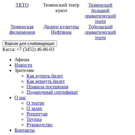
ТКТО
Тюменский театр
Тюменский
кукол
большой
драматический
театр
Тюменская
Дворец культуры
Тобольский
филармония
Нефтяник
драматический
театр
Версия для слабовидящих
Касса: +7 (3452)
46-86-03
Афиша
Новости
Зрителям
Как купить билет
Как вернуть билет
Правила посещения
Подарочный сертификат
О нас
О театре
О залах
Репертуар
Труппа
Руководство
Контакты