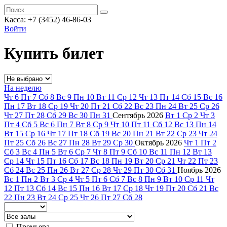
Касса: +7 (3452)
46-86-03
Войти
Купить билет
На неделю
Чт
6
Пт
7
Сб
8
Вс
9
Пн
10
Вт
11
Ср
12
Чт
13
Пт
14
Сб
15
Вс
16
Пн
17
Вт
18
Ср
19
Чт
20
Пт
21
Сб
22
Вс
23
Пн
24
Вт
25
Ср
26
Чт
27
Пт
28
Сб
29
Вс
30
Пн
31
Сентябрь
2026
Вт
1
Ср
2
Чт
3
Пт
4
Сб
5
Вс
6
Пн
7
Вт
8
Ср
9
Чт
10
Пт
11
Сб
12
Вс
13
Пн
14
Вт
15
Ср
16
Чт
17
Пт
18
Сб
19
Вс
20
Пн
21
Вт
22
Ср
23
Чт
24
Пт
25
Сб
26
Вс
27
Пн
28
Вт
29
Ср
30
Октябрь
2026
Чт
1
Пт
2
Сб
3
Вс
4
Пн
5
Вт
6
Ср
7
Чт
8
Пт
9
Сб
10
Вс
11
Пн
12
Вт
13
Ср
14
Чт
15
Пт
16
Сб
17
Вс
18
Пн
19
Вт
20
Ср
21
Чт
22
Пт
23
Сб
24
Вс
25
Пн
26
Вт
27
Ср
28
Чт
29
Пт
30
Сб
31
Ноябрь
2026
Вс
1
Пн
2
Вт
3
Ср
4
Чт
5
Пт
6
Сб
7
Вс
8
Пн
9
Вт
10
Ср
11
Чт
12
Пт
13
Сб
14
Вс
15
Пн
16
Вт
17
Ср
18
Чт
19
Пт
20
Сб
21
Вс
22
Пн
23
Вт
24
Ср
25
Чт
26
Пт
27
Сб
28
Премьера