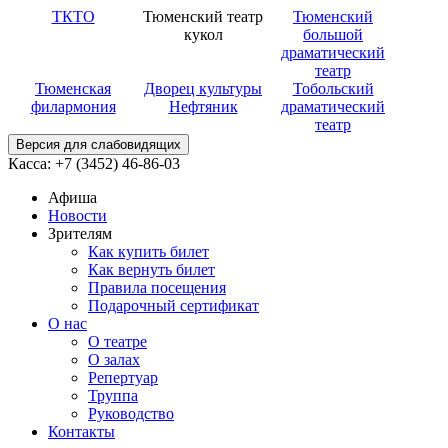
ТКТО
Тюменский театр
Тюменский
кукол
большой
драматический
театр
Тюменская
Дворец культуры
Тобольский
филармония
Нефтяник
драматический
театр
Версия для слабовидящих
Касса: +7 (3452)
46-86-03
Афиша
Новости
Зрителям
Как купить билет
Как вернуть билет
Правила посещения
Подарочный сертификат
О нас
О театре
О залах
Репертуар
Труппа
Руководство
Контакты