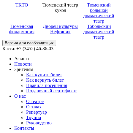
ТКТО
Тюменский театр
Тюменский
кукол
большой
драматический
театр
Тюменская
Дворец культуры
Тобольский
филармония
Нефтяник
драматический
театр
Версия для слабовидящих
Касса: +7 (3452)
46-86-03
Афиша
Новости
Зрителям
Как купить билет
Как вернуть билет
Правила посещения
Подарочный сертификат
О нас
О театре
О залах
Репертуар
Труппа
Руководство
Контакты