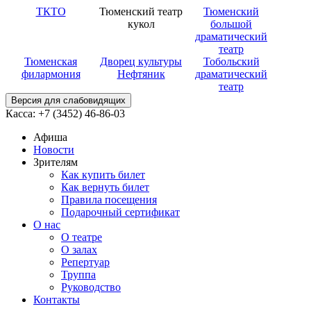
ТКТО
Тюменский театр
Тюменский
кукол
большой
драматический
театр
Тюменская
Дворец культуры
Тобольский
филармония
Нефтяник
драматический
театр
Версия для слабовидящих
Касса: +7 (3452)
46-86-03
Афиша
Новости
Зрителям
Как купить билет
Как вернуть билет
Правила посещения
Подарочный сертификат
О нас
О театре
О залах
Репертуар
Труппа
Руководство
Контакты