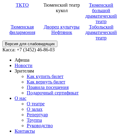
ТКТО
Тюменский театр
Тюменский
кукол
большой
драматический
театр
Тюменская
Дворец культуры
Тобольский
филармония
Нефтяник
драматический
театр
Версия для слабовидящих
Касса: +7 (3452)
46-86-03
Афиша
Новости
Зрителям
Как купить билет
Как вернуть билет
Правила посещения
Подарочный сертификат
О нас
О театре
О залах
Репертуар
Труппа
Руководство
Контакты