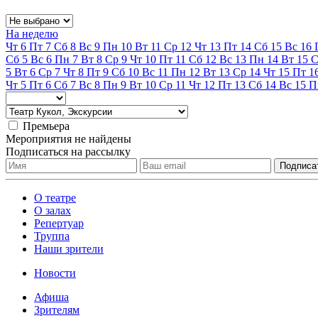
На неделю
Чт
6
Пт
7
Сб
8
Вс
9
Пн
10
Вт
11
Ср
12
Чт
13
Пт
14
Сб
15
Вс
16
Сб
5
Вс
6
Пн
7
Вт
8
Ср
9
Чт
10
Пт
11
Сб
12
Вс
13
Пн
14
Вт
15
С
5
Вт
6
Ср
7
Чт
8
Пт
9
Сб
10
Вс
11
Пн
12
Вт
13
Ср
14
Чт
15
Пт
1
Чт
5
Пт
6
Сб
7
Вс
8
Пн
9
Вт
10
Ср
11
Чт
12
Пт
13
Сб
14
Вс
15
П
Премьера
Мероприятия не найдены
Подписаться на рассылку
О театре
О залах
Репертуар
Труппа
Наши зрители
Новости
Афиша
Зрителям