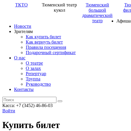
ТКТО
Тюменский театр
Тюменский
Тю
кукол
большой
фил
драматический
театр
Афиша
Новости
Зрителям
Как купить билет
Как вернуть билет
Правила посещения
Подарочный сертификат
О нас
О театре
О залах
Репертуар
Труппа
Руководство
Контакты
Касса: +7 (3452)
46-86-03
Войти
Купить билет