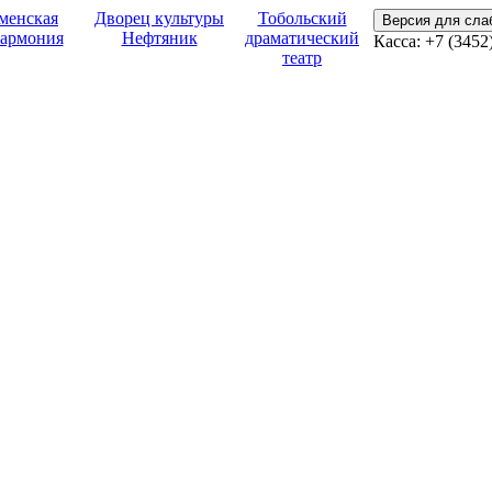
менская
Дворец культуры
Тобольский
Версия для сл
армония
Нефтяник
драматический
Касса: +7 (3452
театр