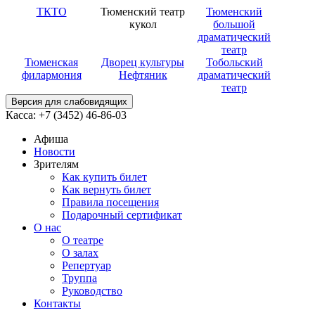
ТКТО
Тюменский театр
Тюменский
кукол
большой
драматический
театр
Тюменская
Дворец культуры
Тобольский
филармония
Нефтяник
драматический
театр
Версия для слабовидящих
Касса: +7 (3452)
46-86-03
Афиша
Новости
Зрителям
Как купить билет
Как вернуть билет
Правила посещения
Подарочный сертификат
О нас
О театре
О залах
Репертуар
Труппа
Руководство
Контакты