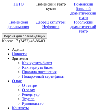
ТКТО
Тюменский театр
Тюменский
кукол
большой
драматический
театр
Тюменская
Дворец культуры
Тобольский
филармония
Нефтяник
драматический
театр
Версия для слабовидящих
Касса: +7 (3452)
46-86-03
Афиша
Новости
Зрителям
Как купить билет
Как вернуть билет
Правила посещения
Подарочный сертификат
О нас
О театре
О залах
Репертуар
Труппа
Руководство
Контакты