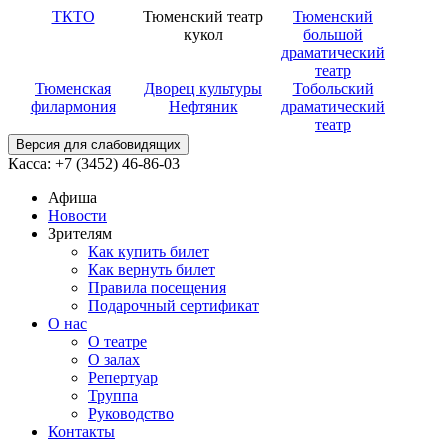
ТКТО
Тюменский театр
Тюменский
кукол
большой
драматический
театр
Тюменская
Дворец культуры
Тобольский
филармония
Нефтяник
драматический
театр
Версия для слабовидящих
Касса: +7 (3452)
46-86-03
Афиша
Новости
Зрителям
Как купить билет
Как вернуть билет
Правила посещения
Подарочный сертификат
О нас
О театре
О залах
Репертуар
Труппа
Руководство
Контакты