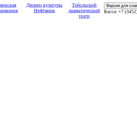
менская
Дворец культуры
Тобольский
Версия для сл
армония
Нефтяник
драматический
Касса: +7 (3452
театр