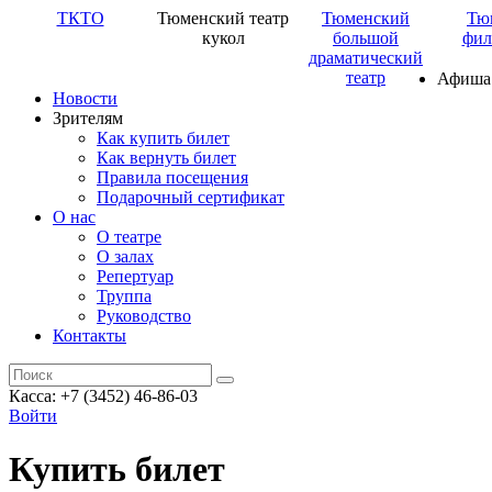
ТКТО
Тюменский театр
Тюменский
Тю
кукол
большой
фил
драматический
театр
Афиша
Новости
Зрителям
Как купить билет
Как вернуть билет
Правила посещения
Подарочный сертификат
О нас
О театре
О залах
Репертуар
Труппа
Руководство
Контакты
Касса: +7 (3452)
46-86-03
Войти
Купить билет