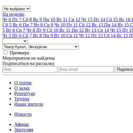
На неделю
Чт
6
Пт
7
Сб
8
Вс
9
Пн
10
Вт
11
Ср
12
Чт
13
Пт
14
Сб
15
Вс
16
Сб
5
Вс
6
Пн
7
Вт
8
Ср
9
Чт
10
Пт
11
Сб
12
Вс
13
Пн
14
Вт
15
С
5
Вт
6
Ср
7
Чт
8
Пт
9
Сб
10
Вс
11
Пн
12
Вт
13
Ср
14
Чт
15
Пт
1
Чт
5
Пт
6
Сб
7
Вс
8
Пн
9
Вт
10
Ср
11
Чт
12
Пт
13
Сб
14
Вс
15
П
Премьера
Мероприятия не найдены
Подписаться на рассылку
О театре
О залах
Репертуар
Труппа
Наши зрители
Новости
Афиша
Зрителям