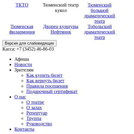
ТКТО
Тюменский театр
Тюменский
кукол
большой
драматический
театр
Тюменская
Дворец культуры
Тобольский
филармония
Нефтяник
драматический
театр
Версия для слабовидящих
Касса: +7 (3452)
46-86-03
Афиша
Новости
Зрителям
Как купить билет
Как вернуть билет
Правила посещения
Подарочный сертификат
О нас
О театре
О залах
Репертуар
Труппа
Руководство
Контакты