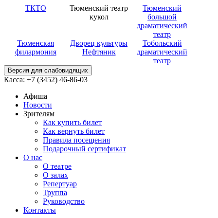
ТКТО
Тюменский театр
Тюменский
кукол
большой
драматический
театр
Тюменская
Дворец культуры
Тобольский
филармония
Нефтяник
драматический
театр
Версия для слабовидящих
Касса: +7 (3452)
46-86-03
Афиша
Новости
Зрителям
Как купить билет
Как вернуть билет
Правила посещения
Подарочный сертификат
О нас
О театре
О залах
Репертуар
Труппа
Руководство
Контакты