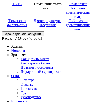
ТКТО
Тюменский театр
Тюменский
кукол
большой
драматический
театр
Тюменская
Дворец культуры
Тобольский
филармония
Нефтяник
драматический
театр
Версия для слабовидящих
Касса: +7 (3452)
46-86-03
Афиша
Новости
Зрителям
Как купить билет
Как вернуть билет
Правила посещения
Подарочный сертификат
О нас
О театре
О залах
Репертуар
Труппа
Руководство
Контакты