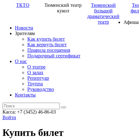
ТКТО
Тюменский театр
Тюменский
Тю
кукол
большой
фил
драматический
театр
Афиша
Новости
Зрителям
Как купить билет
Как вернуть билет
Правила посещения
Подарочный сертификат
О нас
О театре
О залах
Репертуар
Труппа
Руководство
Контакты
Касса: +7 (3452)
46-86-03
Войти
Купить билет