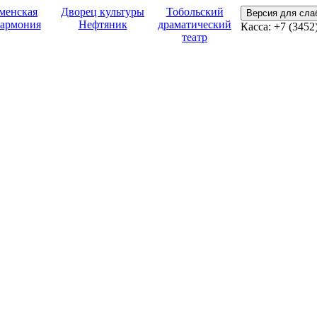
менская
Дворец культуры
Тобольский
Версия для сл
армония
Нефтяник
драматический
Касса: +7 (3452
театр