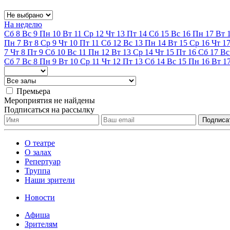
На неделю
Сб
8
Вс
9
Пн
10
Вт
11
Ср
12
Чт
13
Пт
14
Сб
15
Вс
16
Пн
17
Вт
Пн
7
Вт
8
Ср
9
Чт
10
Пт
11
Сб
12
Вс
13
Пн
14
Вт
15
Ср
16
Чт
1
7
Чт
8
Пт
9
Сб
10
Вс
11
Пн
12
Вт
13
Ср
14
Чт
15
Пт
16
Сб
17
Вс
Сб
7
Вс
8
Пн
9
Вт
10
Ср
11
Чт
12
Пт
13
Сб
14
Вс
15
Пн
16
Вт
1
Премьера
Мероприятия не найдены
Подписаться на рассылку
О театре
О залах
Репертуар
Труппа
Наши зрители
Новости
Афиша
Зрителям