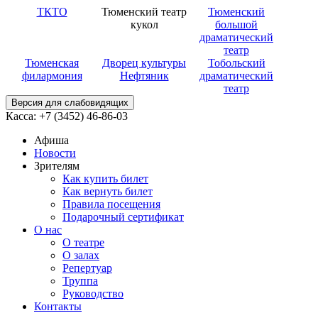
ТКТО
Тюменский театр
Тюменский
кукол
большой
драматический
театр
Тюменская
Дворец культуры
Тобольский
филармония
Нефтяник
драматический
театр
Версия для слабовидящих
Касса: +7 (3452)
46-86-03
Афиша
Новости
Зрителям
Как купить билет
Как вернуть билет
Правила посещения
Подарочный сертификат
О нас
О театре
О залах
Репертуар
Труппа
Руководство
Контакты