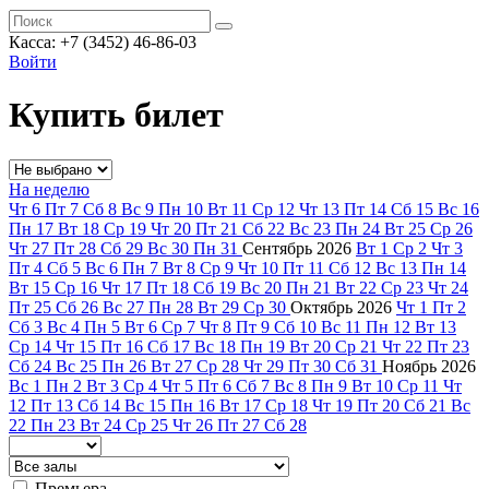
Касса: +7 (3452)
46-86-03
Войти
Купить билет
На неделю
Чт
6
Пт
7
Сб
8
Вс
9
Пн
10
Вт
11
Ср
12
Чт
13
Пт
14
Сб
15
Вс
16
Пн
17
Вт
18
Ср
19
Чт
20
Пт
21
Сб
22
Вс
23
Пн
24
Вт
25
Ср
26
Чт
27
Пт
28
Сб
29
Вс
30
Пн
31
Сентябрь
2026
Вт
1
Ср
2
Чт
3
Пт
4
Сб
5
Вс
6
Пн
7
Вт
8
Ср
9
Чт
10
Пт
11
Сб
12
Вс
13
Пн
14
Вт
15
Ср
16
Чт
17
Пт
18
Сб
19
Вс
20
Пн
21
Вт
22
Ср
23
Чт
24
Пт
25
Сб
26
Вс
27
Пн
28
Вт
29
Ср
30
Октябрь
2026
Чт
1
Пт
2
Сб
3
Вс
4
Пн
5
Вт
6
Ср
7
Чт
8
Пт
9
Сб
10
Вс
11
Пн
12
Вт
13
Ср
14
Чт
15
Пт
16
Сб
17
Вс
18
Пн
19
Вт
20
Ср
21
Чт
22
Пт
23
Сб
24
Вс
25
Пн
26
Вт
27
Ср
28
Чт
29
Пт
30
Сб
31
Ноябрь
2026
Вс
1
Пн
2
Вт
3
Ср
4
Чт
5
Пт
6
Сб
7
Вс
8
Пн
9
Вт
10
Ср
11
Чт
12
Пт
13
Сб
14
Вс
15
Пн
16
Вт
17
Ср
18
Чт
19
Пт
20
Сб
21
Вс
22
Пн
23
Вт
24
Ср
25
Чт
26
Пт
27
Сб
28
Премьера