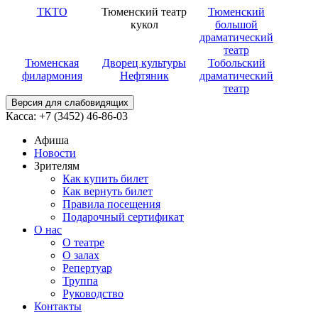
ТКТО
Тюменский театр
Тюменский
кукол
большой
драматический
театр
Тюменская
Дворец культуры
Тобольский
филармония
Нефтяник
драматический
театр
Версия для слабовидящих
Касса: +7 (3452)
46-86-03
Афиша
Новости
Зрителям
Как купить билет
Как вернуть билет
Правила посещения
Подарочный сертификат
О нас
О театре
О залах
Репертуар
Труппа
Руководство
Контакты