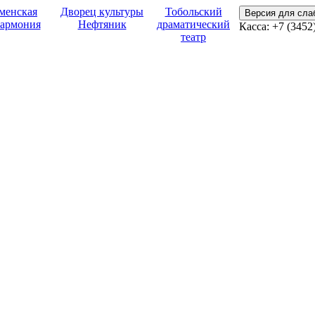
менская
Дворец культуры
Тобольский
Версия для сл
армония
Нефтяник
драматический
Касса: +7 (3452
театр