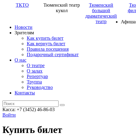
ТКТО
Тюменский театр
Тюменский
Тю
кукол
большой
фил
драматический
театр
Афиша
Новости
Зрителям
Как купить билет
Как вернуть билет
Правила посещения
Подарочный сертификат
О нас
О театре
О залах
Репертуар
Труппа
Руководство
Контакты
Касса: +7 (3452)
46-86-03
Войти
Купить билет