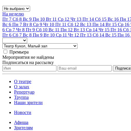
На неделю
Пт
7
Сб
8
Вс
9
Пн
10
Вт
11
Ср
12
Чт
13
Пт
14
Сб
15
Вс
16
Пн
1
Вс
6
Пн
7
Вт
8
Ср
9
Чт
10
Пт
11
Сб
12
Вс
13
Пн
14
Вт
15
Ср
16
6
Ср
7
Чт
8
Пт
9
Сб
10
Вс
11
Пн
12
Вт
13
Ср
14
Чт
15
Пт
16
Сб
Пт
6
Сб
7
Вс
8
Пн
9
Вт
10
Ср
11
Чт
12
Пт
13
Сб
14
Вс
15
Пн
16
Премьера
Мероприятия не найдены
Подписаться на рассылку
О театре
О залах
Репертуар
Труппа
Наши зрители
Новости
Афиша
Зрителям