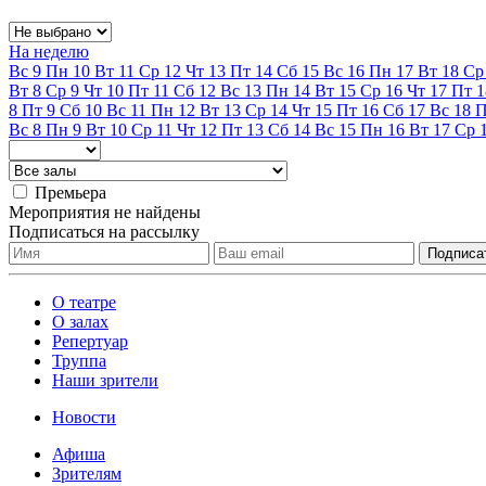
На неделю
Вс
9
Пн
10
Вт
11
Ср
12
Чт
13
Пт
14
Сб
15
Вс
16
Пн
17
Вт
18
Ср
Вт
8
Ср
9
Чт
10
Пт
11
Сб
12
Вс
13
Пн
14
Вт
15
Ср
16
Чт
17
Пт
1
8
Пт
9
Сб
10
Вс
11
Пн
12
Вт
13
Ср
14
Чт
15
Пт
16
Сб
17
Вс
18
Вс
8
Пн
9
Вт
10
Ср
11
Чт
12
Пт
13
Сб
14
Вс
15
Пн
16
Вт
17
Ср
Премьера
Мероприятия не найдены
Подписаться на рассылку
О театре
О залах
Репертуар
Труппа
Наши зрители
Новости
Афиша
Зрителям