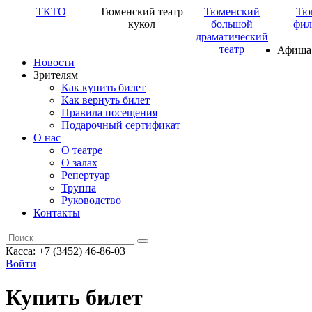
ТКТО
Тюменский театр
Тюменский
Тю
кукол
большой
фил
драматический
театр
Афиша
Новости
Зрителям
Как купить билет
Как вернуть билет
Правила посещения
Подарочный сертификат
О нас
О театре
О залах
Репертуар
Труппа
Руководство
Контакты
Касса: +7 (3452)
46-86-03
Войти
Купить билет