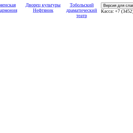
менская
Дворец культуры
Тобольский
Версия для сл
армония
Нефтяник
драматический
Касса: +7 (3452
театр