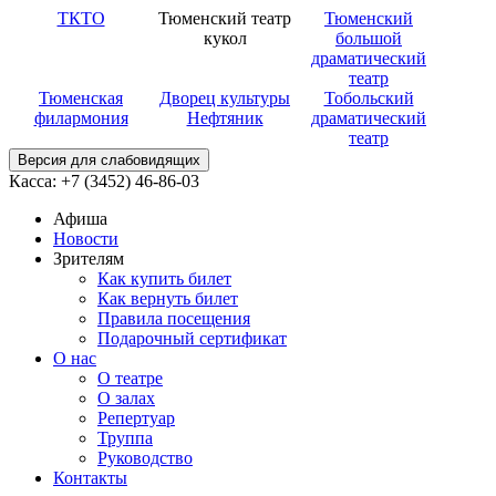
ТКТО
Тюменский театр
Тюменский
кукол
большой
драматический
театр
Тюменская
Дворец культуры
Тобольский
филармония
Нефтяник
драматический
театр
Версия для слабовидящих
Касса: +7 (3452)
46-86-03
Афиша
Новости
Зрителям
Как купить билет
Как вернуть билет
Правила посещения
Подарочный сертификат
О нас
О театре
О залах
Репертуар
Труппа
Руководство
Контакты