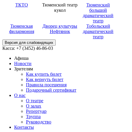
ТКТО
Тюменский театр
Тюменский
кукол
большой
драматический
театр
Тюменская
Дворец культуры
Тобольский
филармония
Нефтяник
драматический
театр
Версия для слабовидящих
Касса: +7 (3452)
46-86-03
Афиша
Новости
Зрителям
Как купить билет
Как вернуть билет
Правила посещения
Подарочный сертификат
О нас
О театре
О залах
Репертуар
Труппа
Руководство
Контакты