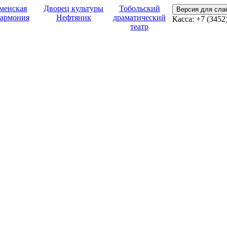
менская
Дворец культуры
Тобольский
Версия для сл
армония
Нефтяник
драматический
Касса: +7 (3452
театр