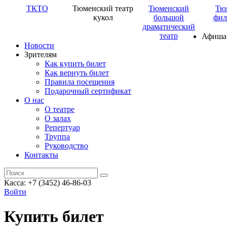
ТКТО
Тюменский театр
Тюменский
Тю
кукол
большой
фил
драматический
театр
Афиша
Новости
Зрителям
Как купить билет
Как вернуть билет
Правила посещения
Подарочный сертификат
О нас
О театре
О залах
Репертуар
Труппа
Руководство
Контакты
Касса: +7 (3452)
46-86-03
Войти
Купить билет