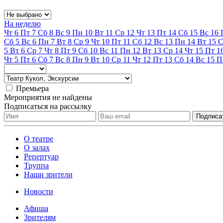
На неделю
Чт
6
Пт
7
Сб
8
Вс
9
Пн
10
Вт
11
Ср
12
Чт
13
Пт
14
Сб
15
Вс
16
Сб
5
Вс
6
Пн
7
Вт
8
Ср
9
Чт
10
Пт
11
Сб
12
Вс
13
Пн
14
Вт
15
С
5
Вт
6
Ср
7
Чт
8
Пт
9
Сб
10
Вс
11
Пн
12
Вт
13
Ср
14
Чт
15
Пт
1
Чт
5
Пт
6
Сб
7
Вс
8
Пн
9
Вт
10
Ср
11
Чт
12
Пт
13
Сб
14
Вс
15
П
Премьера
Мероприятия не найдены
Подписаться на рассылку
О театре
О залах
Репертуар
Труппа
Наши зрители
Новости
Афиша
Зрителям