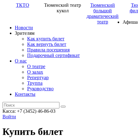
ТКТО
Тюменский театр
Тюменский
Тю
кукол
большой
фил
драматический
театр
Афиша
Новости
Зрителям
Как купить билет
Как вернуть билет
Правила посещения
Подарочный сертификат
О нас
О театре
О залах
Репертуар
Труппа
Руководство
Контакты
Касса: +7 (3452)
46-86-03
Войти
Купить билет