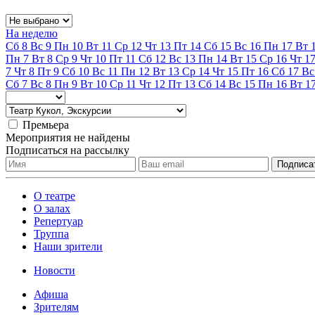
На неделю
Сб
8
Вс
9
Пн
10
Вт
11
Ср
12
Чт
13
Пт
14
Сб
15
Вс
16
Пн
17
Вт
Пн
7
Вт
8
Ср
9
Чт
10
Пт
11
Сб
12
Вс
13
Пн
14
Вт
15
Ср
16
Чт
1
7
Чт
8
Пт
9
Сб
10
Вс
11
Пн
12
Вт
13
Ср
14
Чт
15
Пт
16
Сб
17
Вс
Сб
7
Вс
8
Пн
9
Вт
10
Ср
11
Чт
12
Пт
13
Сб
14
Вс
15
Пн
16
Вт
1
Премьера
Мероприятия не найдены
Подписаться на рассылку
О театре
О залах
Репертуар
Труппа
Наши зрители
Новости
Афиша
Зрителям