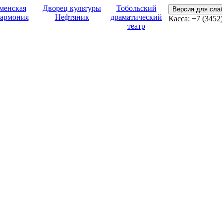
менская
Дворец культуры
Тобольский
Версия для сл
армония
Нефтяник
драматический
Касса: +7 (3452
театр