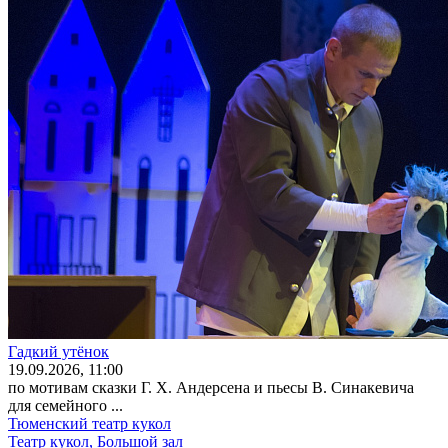
Гадкий утёнок
19
.09.2026
, 11:00
по мотивам сказки Г. Х. Андерсена и пьесы В. Синакевича
для семейного ...
Тюменский театр кукол
Театр кукол, Большой зал