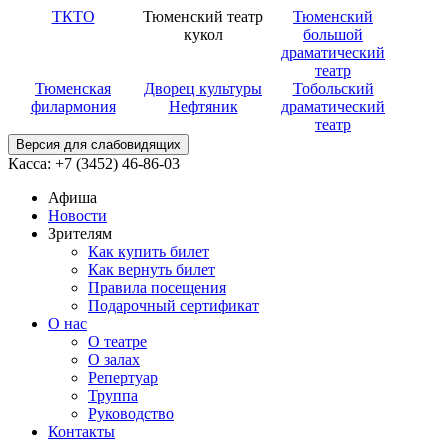
ТКТО
Тюменский театр
Тюменский
кукол
большой
драматический
театр
Тюменская
Дворец культуры
Тобольский
филармония
Нефтяник
драматический
театр
Версия для слабовидящих
Касса: +7 (3452)
46-86-03
Афиша
Новости
Зрителям
Как купить билет
Как вернуть билет
Правила посещения
Подарочный сертификат
О нас
О театре
О залах
Репертуар
Труппа
Руководство
Контакты