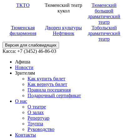
ТКТО
Тюменский театр
Тюменский
кукол
большой
драматический
театр
Тюменская
Дворец культуры
Тобольский
филармония
Нефтяник
драматический
театр
Версия для слабовидящих
Касса: +7 (3452)
46-86-03
Афиша
Новости
Зрителям
Как купить билет
Как вернуть билет
Правила посещения
Подарочный сертификат
О нас
О театре
О залах
Репертуар
Труппа
Руководство
Контакты