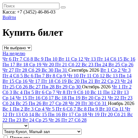
Касса: +7 (3452)
46-86-03
Войти
Купить билет
На неделю
Чт
6
Пт
7
Сб
8
Вс
9
Пн
10
Вт
11
Ср
12
Чт
13
Пт
14
Сб
15
Вс
16
Пн
17
Вт
18
Ср
19
Чт
20
Пт
21
Сб
22
Вс
23
Пн
24
Вт
25
Ср
26
Чт
27
Пт
28
Сб
29
Вс
30
Пн
31
Сентябрь
2026
Вт
1
Ср
2
Чт
3
Пт
4
Сб
5
Вс
6
Пн
7
Вт
8
Ср
9
Чт
10
Пт
11
Сб
12
Вс
13
Пн
14
Вт
15
Ср
16
Чт
17
Пт
18
Сб
19
Вс
20
Пн
21
Вт
22
Ср
23
Чт
24
Пт
25
Сб
26
Вс
27
Пн
28
Вт
29
Ср
30
Октябрь
2026
Чт
1
Пт
2
Сб
3
Вс
4
Пн
5
Вт
6
Ср
7
Чт
8
Пт
9
Сб
10
Вс
11
Пн
12
Вт
13
Ср
14
Чт
15
Пт
16
Сб
17
Вс
18
Пн
19
Вт
20
Ср
21
Чт
22
Пт
23
Сб
24
Вс
25
Пн
26
Вт
27
Ср
28
Чт
29
Пт
30
Сб
31
Ноябрь
2026
Вс
1
Пн
2
Вт
3
Ср
4
Чт
5
Пт
6
Сб
7
Вс
8
Пн
9
Вт
10
Ср
11
Чт
12
Пт
13
Сб
14
Вс
15
Пн
16
Вт
17
Ср
18
Чт
19
Пт
20
Сб
21
Вс
22
Пн
23
Вт
24
Ср
25
Чт
26
Пт
27
Сб
28
Премьера