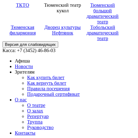
ТКТО
Тюменский театр
Тюменский
кукол
большой
драматический
театр
Тюменская
Дворец культуры
Тобольский
филармония
Нефтяник
драматический
театр
Версия для слабовидящих
Касса: +7 (3452)
46-86-03
Афиша
Новости
Зрителям
Как купить билет
Как вернуть билет
Правила посещения
Подарочный сертификат
О нас
О театре
О залах
Репертуар
Труппа
Руководство
Контакты