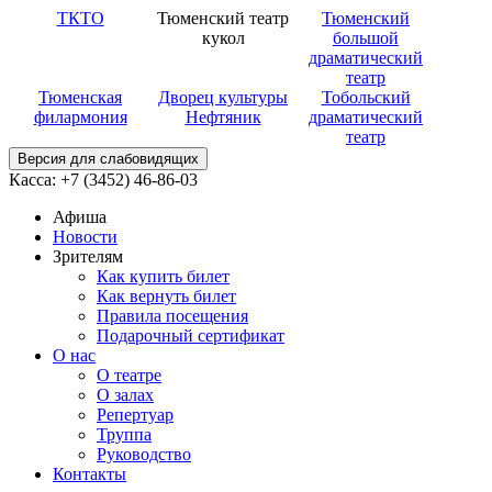
ТКТО
Тюменский театр
Тюменский
кукол
большой
драматический
театр
Тюменская
Дворец культуры
Тобольский
филармония
Нефтяник
драматический
театр
Версия для слабовидящих
Касса: +7 (3452)
46-86-03
Афиша
Новости
Зрителям
Как купить билет
Как вернуть билет
Правила посещения
Подарочный сертификат
О нас
О театре
О залах
Репертуар
Труппа
Руководство
Контакты