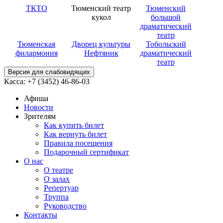
ТКТО
Тюменский театр
Тюменский
кукол
большой
драматический
театр
Тюменская
Дворец культуры
Тобольский
филармония
Нефтяник
драматический
театр
Версия для слабовидящих
Касса: +7 (3452)
46-86-03
Афиша
Новости
Зрителям
Как купить билет
Как вернуть билет
Правила посещения
Подарочный сертификат
О нас
О театре
О залах
Репертуар
Труппа
Руководство
Контакты