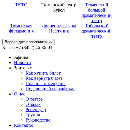
ТКТО
Тюменский театр
Тюменский
кукол
большой
драматический
театр
Тюменская
Дворец культуры
Тобольский
филармония
Нефтяник
драматический
театр
Версия для слабовидящих
Касса: +7 (3452)
46-86-03
Афиша
Новости
Зрителям
Как купить билет
Как вернуть билет
Правила посещения
Подарочный сертификат
О нас
О театре
О залах
Репертуар
Труппа
Руководство
Контакты