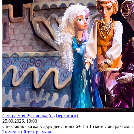
Сестра моя Русалочка (г. Дзержинск)
25
.09.2026
, 19:00
Спектакль-сказка в двух действиях 6+ 1 ч 15 мин с антрактом...
Тюменский театр кукол