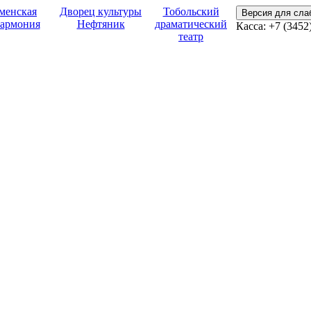
менская
Дворец культуры
Тобольский
Версия для сл
армония
Нефтяник
драматический
Касса: +7 (3452
театр