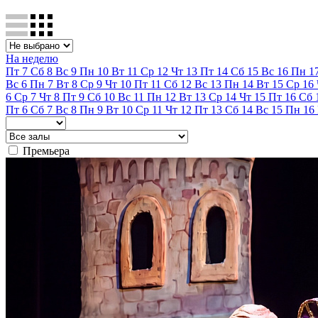
На неделю
Пт
7
Сб
8
Вс
9
Пн
10
Вт
11
Ср
12
Чт
13
Пт
14
Сб
15
Вс
16
Пн
1
Вс
6
Пн
7
Вт
8
Ср
9
Чт
10
Пт
11
Сб
12
Вс
13
Пн
14
Вт
15
Ср
16
6
Ср
7
Чт
8
Пт
9
Сб
10
Вс
11
Пн
12
Вт
13
Ср
14
Чт
15
Пт
16
Сб
Пт
6
Сб
7
Вс
8
Пн
9
Вт
10
Ср
11
Чт
12
Пт
13
Сб
14
Вс
15
Пн
16
Премьера