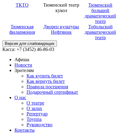
ТКТО
Тюменский театр
Тюменский
кукол
большой
драматический
театр
Тюменская
Дворец культуры
Тобольский
филармония
Нефтяник
драматический
театр
Версия для слабовидящих
Касса: +7 (3452)
46-86-03
Афиша
Новости
Зрителям
Как купить билет
Как вернуть билет
Правила посещения
Подарочный сертификат
О нас
О театре
О залах
Репертуар
Труппа
Руководство
Контакты