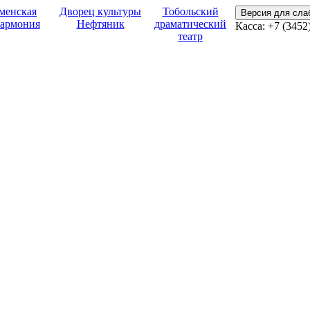
менская
Дворец культуры
Тобольский
Версия для сл
армония
Нефтяник
драматический
Касса: +7 (3452
театр