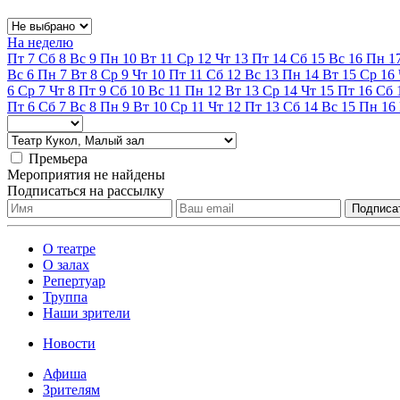
На неделю
Пт
7
Сб
8
Вс
9
Пн
10
Вт
11
Ср
12
Чт
13
Пт
14
Сб
15
Вс
16
Пн
1
Вс
6
Пн
7
Вт
8
Ср
9
Чт
10
Пт
11
Сб
12
Вс
13
Пн
14
Вт
15
Ср
16
6
Ср
7
Чт
8
Пт
9
Сб
10
Вс
11
Пн
12
Вт
13
Ср
14
Чт
15
Пт
16
Сб
Пт
6
Сб
7
Вс
8
Пн
9
Вт
10
Ср
11
Чт
12
Пт
13
Сб
14
Вс
15
Пн
16
Премьера
Мероприятия не найдены
Подписаться на рассылку
О театре
О залах
Репертуар
Труппа
Наши зрители
Новости
Афиша
Зрителям