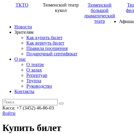
ТКТО
Тюменский театр
Тюменский
Тю
кукол
большой
фил
драматический
театр
Афиша
Новости
Зрителям
Как купить билет
Как вернуть билет
Правила посещения
Подарочный сертификат
О нас
О театре
О залах
Репертуар
Труппа
Руководство
Контакты
Касса: +7 (3452)
46-86-03
Войти
Купить билет