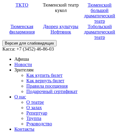
ТКТО
Тюменский театр
Тюменский
кукол
большой
драматический
театр
Тюменская
Дворец культуры
Тобольский
филармония
Нефтяник
драматический
театр
Версия для слабовидящих
Касса: +7 (3452)
46-86-03
Афиша
Новости
Зрителям
Как купить билет
Как вернуть билет
Правила посещения
Подарочный сертификат
О нас
О театре
О залах
Репертуар
Труппа
Руководство
Контакты