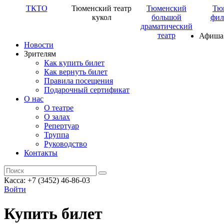
ТКТО
Тюменский театр
Тюменский
Тю
кукол
большой
фил
драматический
театр
Афиша
Новости
Зрителям
Как купить билет
Как вернуть билет
Правила посещения
Подарочный сертификат
О нас
О театре
О залах
Репертуар
Труппа
Руководство
Контакты
Касса: +7 (3452)
46-86-03
Войти
Купить билет