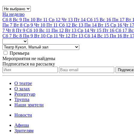
На неделю
Сб
8
Вс
9
Пн
10
Вт
11
Ср
12
Чт
13
Пт
14
Сб
15
Вс
16
Пн
17
Вт
Пн
7
Вт
8
Ср
9
Чт
10
Пт
11
Сб
12
Вс
13
Пн
14
Вт
15
Ср
16
Чт
1
7
Чт
8
Пт
9
Сб
10
Вс
11
Пн
12
Вт
13
Ср
14
Чт
15
Пт
16
Сб
17
Вс
Сб
7
Вс
8
Пн
9
Вт
10
Ср
11
Чт
12
Пт
13
Сб
14
Вс
15
Пн
16
Вт
1
Премьера
Мероприятия не найдены
Подписаться на рассылку
О театре
О залах
Репертуар
Труппа
Наши зрители
Новости
Афиша
Зрителям