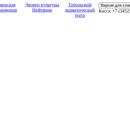
менская
Дворец культуры
Тобольский
Версия для сл
армония
Нефтяник
драматический
Касса: +7 (3452
театр