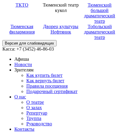
ТКТО
Тюменский театр
Тюменский
кукол
большой
драматический
театр
Тюменская
Дворец культуры
Тобольский
филармония
Нефтяник
драматический
театр
Версия для слабовидящих
Касса: +7 (3452)
46-86-03
Афиша
Новости
Зрителям
Как купить билет
Как вернуть билет
Правила посещения
Подарочный сертификат
О нас
О театре
О залах
Репертуар
Труппа
Руководство
Контакты