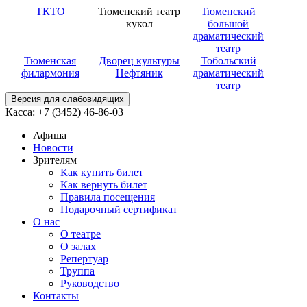
ТКТО
Тюменский театр
Тюменский
кукол
большой
драматический
театр
Тюменская
Дворец культуры
Тобольский
филармония
Нефтяник
драматический
театр
Версия для слабовидящих
Касса: +7 (3452)
46-86-03
Афиша
Новости
Зрителям
Как купить билет
Как вернуть билет
Правила посещения
Подарочный сертификат
О нас
О театре
О залах
Репертуар
Труппа
Руководство
Контакты